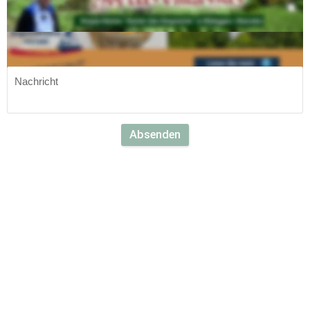
Nideggen.DIGITAL? 
Oder Du hast Infos, die auf Nideggen.DIGITAL veröffentlicht 
werden sollen? 
Dann schreibe uns.
Absenden